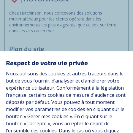
Chez Hutchinson, nous concevons des solutions
multimatériaux pour les clients opérant dans les
environnements les plus exigeants, que ce soit sur terre,
dans les airs ou en mer.
Plan du site
Respect de votre vie privée
Marchés
Nous utilisons des cookies et autres traceurs dans le
Solutions
but de vous fournir, d’analyser et d’améliorer votre
Ressources
expérience utilisateur. Conformément à la législation
À propos
française, certains cookies de mesure d'audience sont
Carrière
déposés par défaut. Vous pouvez à tout moment
Contact
modifier vos paramètres de cookies en cliquant sur le
bouton « Gérer mes cookies ». En cliquant sur le
bouton « J’accepte », vous acceptez le dépôt de
Suivez-nous
l’ensemble des cookies. Dans le cas où vous cliquez