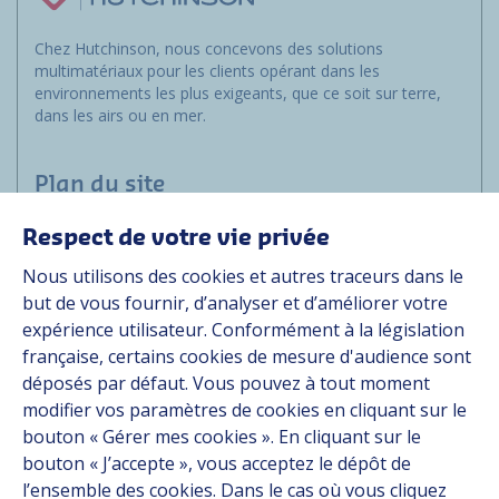
Chez Hutchinson, nous concevons des solutions
multimatériaux pour les clients opérant dans les
environnements les plus exigeants, que ce soit sur terre,
dans les airs ou en mer.
Plan du site
Respect de votre vie privée
Marchés
Nous utilisons des cookies et autres traceurs dans le
Solutions
but de vous fournir, d’analyser et d’améliorer votre
Ressources
expérience utilisateur. Conformément à la législation
À propos
française, certains cookies de mesure d'audience sont
Carrière
déposés par défaut. Vous pouvez à tout moment
Contact
modifier vos paramètres de cookies en cliquant sur le
bouton « Gérer mes cookies ». En cliquant sur le
bouton « J’accepte », vous acceptez le dépôt de
Suivez-nous
l’ensemble des cookies. Dans le cas où vous cliquez