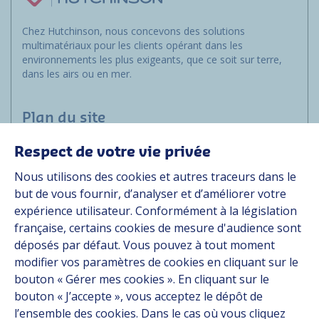
Chez Hutchinson, nous concevons des solutions
multimatériaux pour les clients opérant dans les
environnements les plus exigeants, que ce soit sur terre,
dans les airs ou en mer.
Plan du site
Respect de votre vie privée
Marchés
Nous utilisons des cookies et autres traceurs dans le
Solutions
but de vous fournir, d’analyser et d’améliorer votre
Ressources
expérience utilisateur. Conformément à la législation
À propos
française, certains cookies de mesure d'audience sont
Carrière
déposés par défaut. Vous pouvez à tout moment
Contact
modifier vos paramètres de cookies en cliquant sur le
bouton « Gérer mes cookies ». En cliquant sur le
bouton « J’accepte », vous acceptez le dépôt de
Suivez-nous
l’ensemble des cookies. Dans le cas où vous cliquez