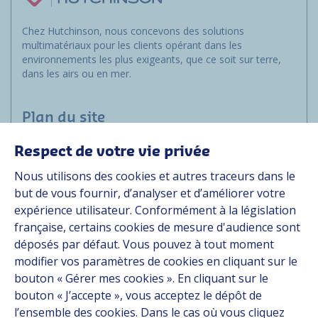
Chez Hutchinson, nous concevons des solutions
multimatériaux pour les clients opérant dans les
environnements les plus exigeants, que ce soit sur terre,
dans les airs ou en mer.
Plan du site
Respect de votre vie privée
Marchés
Nous utilisons des cookies et autres traceurs dans le
Solutions
but de vous fournir, d’analyser et d’améliorer votre
Ressources
expérience utilisateur. Conformément à la législation
À propos
française, certains cookies de mesure d'audience sont
Carrière
déposés par défaut. Vous pouvez à tout moment
Contact
modifier vos paramètres de cookies en cliquant sur le
bouton « Gérer mes cookies ». En cliquant sur le
bouton « J’accepte », vous acceptez le dépôt de
Suivez-nous
l’ensemble des cookies. Dans le cas où vous cliquez