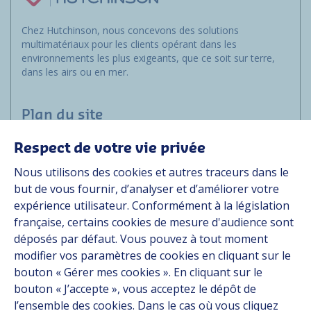
Chez Hutchinson, nous concevons des solutions
multimatériaux pour les clients opérant dans les
environnements les plus exigeants, que ce soit sur terre,
dans les airs ou en mer.
Plan du site
Respect de votre vie privée
Marchés
Nous utilisons des cookies et autres traceurs dans le
Solutions
but de vous fournir, d’analyser et d’améliorer votre
Ressources
expérience utilisateur. Conformément à la législation
À propos
française, certains cookies de mesure d'audience sont
Carrière
déposés par défaut. Vous pouvez à tout moment
Contact
modifier vos paramètres de cookies en cliquant sur le
bouton « Gérer mes cookies ». En cliquant sur le
bouton « J’accepte », vous acceptez le dépôt de
Suivez-nous
l’ensemble des cookies. Dans le cas où vous cliquez