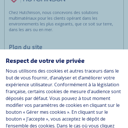
Chez Hutchinson, nous concevons des solutions
multimatériaux pour les clients opérant dans les
environnements les plus exigeants, que ce soit sur terre,
dans les airs ou en mer.
Plan du site
Respect de votre vie privée
Marchés
Nous utilisons des cookies et autres traceurs dans le
Solutions
but de vous fournir, d’analyser et d’améliorer votre
Ressources
expérience utilisateur. Conformément à la législation
À propos
française, certains cookies de mesure d'audience sont
Carrière
déposés par défaut. Vous pouvez à tout moment
Contact
modifier vos paramètres de cookies en cliquant sur le
bouton « Gérer mes cookies ». En cliquant sur le
bouton « J’accepte », vous acceptez le dépôt de
Suivez-nous
l’ensemble des cookies. Dans le cas où vous cliquez