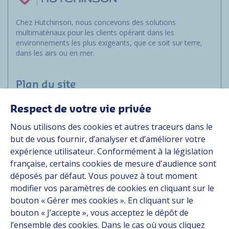
Chez Hutchinson, nous concevons des solutions
multimatériaux pour les clients opérant dans les
environnements les plus exigeants, que ce soit sur terre,
dans les airs ou en mer.
Plan du site
Respect de votre vie privée
Marchés
Nous utilisons des cookies et autres traceurs dans le
Solutions
but de vous fournir, d’analyser et d’améliorer votre
Ressources
expérience utilisateur. Conformément à la législation
À propos
française, certains cookies de mesure d'audience sont
Carrière
déposés par défaut. Vous pouvez à tout moment
Contact
modifier vos paramètres de cookies en cliquant sur le
bouton « Gérer mes cookies ». En cliquant sur le
bouton « J’accepte », vous acceptez le dépôt de
Suivez-nous
l’ensemble des cookies. Dans le cas où vous cliquez