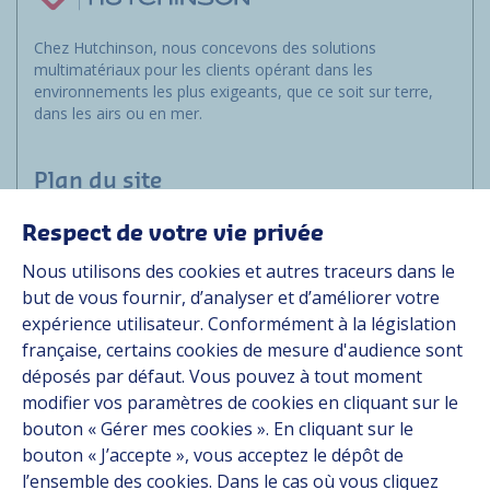
Chez Hutchinson, nous concevons des solutions
multimatériaux pour les clients opérant dans les
environnements les plus exigeants, que ce soit sur terre,
dans les airs ou en mer.
Plan du site
Respect de votre vie privée
Marchés
Nous utilisons des cookies et autres traceurs dans le
Solutions
but de vous fournir, d’analyser et d’améliorer votre
Ressources
expérience utilisateur. Conformément à la législation
À propos
française, certains cookies de mesure d'audience sont
Carrière
déposés par défaut. Vous pouvez à tout moment
Contact
modifier vos paramètres de cookies en cliquant sur le
bouton « Gérer mes cookies ». En cliquant sur le
bouton « J’accepte », vous acceptez le dépôt de
Suivez-nous
l’ensemble des cookies. Dans le cas où vous cliquez