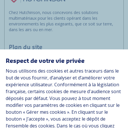
Chez Hutchinson, nous concevons des solutions
multimatériaux pour les clients opérant dans les
environnements les plus exigeants, que ce soit sur terre,
dans les airs ou en mer.
Plan du site
Respect de votre vie privée
Marchés
Nous utilisons des cookies et autres traceurs dans le
Solutions
but de vous fournir, d’analyser et d’améliorer votre
Ressources
expérience utilisateur. Conformément à la législation
À propos
française, certains cookies de mesure d'audience sont
Carrière
déposés par défaut. Vous pouvez à tout moment
Contact
modifier vos paramètres de cookies en cliquant sur le
bouton « Gérer mes cookies ». En cliquant sur le
bouton « J’accepte », vous acceptez le dépôt de
Suivez-nous
l’ensemble des cookies. Dans le cas où vous cliquez