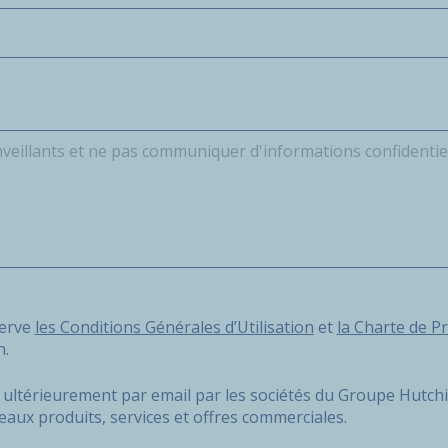
e les Conditions Générales d’Utilisation et la Charte de Prot
serve
les Conditions Générales d’Utilisation
et
la Charte de P
n.
e) ultérieurement par email par les sociétés du Groupe Hutch
eaux produits, services et offres commerciales.