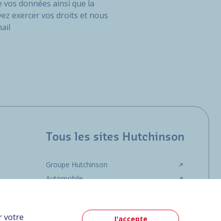
 vos données ainsi que la
vez exercer vos droits et nous
ail
Tous les sites Hutchinson
Groupe Hutchinson
Automobile
r votre
J'accepte