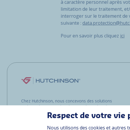
à caractère personnel après vot
limitation de leur traitement, 
interroger sur le traitement de
suivante :
data.protection@hut
Pour en savoir plus cliquez
ici
Chez Hutchinson, nous concevons des solutions
multimatériaux pour les clients opérant dans les
environnements les plus exigeants, que ce soit
Respect de votre vie 
sur terre, dans les airs ou en mer.
Nous utilisons des cookies et autres t