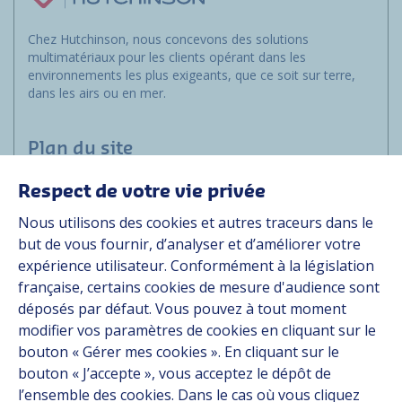
Chez Hutchinson, nous concevons des solutions
multimatériaux pour les clients opérant dans les
environnements les plus exigeants, que ce soit sur terre,
dans les airs ou en mer.
Plan du site
Respect de votre vie privée
Marchés
Nous utilisons des cookies et autres traceurs dans le
Solutions
but de vous fournir, d’analyser et d’améliorer votre
Ressources
expérience utilisateur. Conformément à la législation
À propos
française, certains cookies de mesure d'audience sont
Carrière
déposés par défaut. Vous pouvez à tout moment
Contact
modifier vos paramètres de cookies en cliquant sur le
bouton « Gérer mes cookies ». En cliquant sur le
bouton « J’accepte », vous acceptez le dépôt de
Suivez-nous
l’ensemble des cookies. Dans le cas où vous cliquez