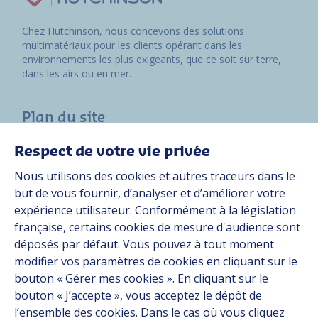
Chez Hutchinson, nous concevons des solutions
multimatériaux pour les clients opérant dans les
environnements les plus exigeants, que ce soit sur terre,
dans les airs ou en mer.
Plan du site
Respect de votre vie privée
Marchés
Nous utilisons des cookies et autres traceurs dans le
Solutions
but de vous fournir, d’analyser et d’améliorer votre
Ressources
expérience utilisateur. Conformément à la législation
À propos
française, certains cookies de mesure d'audience sont
Carrière
déposés par défaut. Vous pouvez à tout moment
Contact
modifier vos paramètres de cookies en cliquant sur le
bouton « Gérer mes cookies ». En cliquant sur le
bouton « J’accepte », vous acceptez le dépôt de
Suivez-nous
l’ensemble des cookies. Dans le cas où vous cliquez