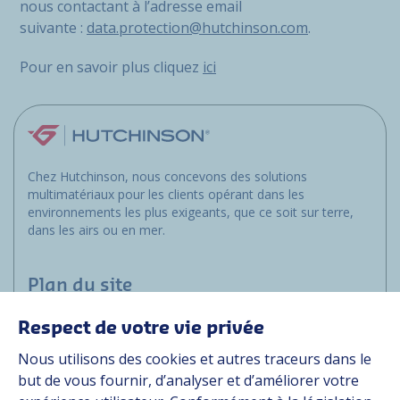
nous contactant à l’adresse email
suivante :
data.protection@hutchinson.com
.
Pour en savoir plus cliquez
ici
Chez Hutchinson, nous concevons des solutions
multimatériaux pour les clients opérant dans les
environnements les plus exigeants, que ce soit sur terre,
dans les airs ou en mer.
Plan du site
Respect de votre vie privée
Marchés
Nous utilisons des cookies et autres traceurs dans le
Solutions
but de vous fournir, d’analyser et d’améliorer votre
Ressources