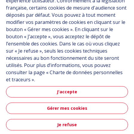
expérience utilisateur. Conformément à la législation
À propos
française, certains cookies de mesure d'audience sont
Carrière
déposés par défaut. Vous pouvez à tout moment
Contact
modifier vos paramètres de cookies en cliquant sur le
bouton « Gérer mes cookies ». En cliquant sur le
bouton « J’accepte », vous acceptez le dépôt de
Suivez-nous
l’ensemble des cookies. Dans le cas où vous cliquez
sur « Je refuse », seuls les cookies techniques
Linkedin
nécessaires au bon fonctionnement du site seront
utilisés. Pour plus d’informations, vous pouvez
Instagram
consulter la page « Charte de données personnelles
et traceurs ».
Tous les sites Hutchinson
J'accepte
Groupe Hutchinson
Gérer mes cookies
Automobile
Je refuse
Plan du site
CGU
Données personnelles
Crédits